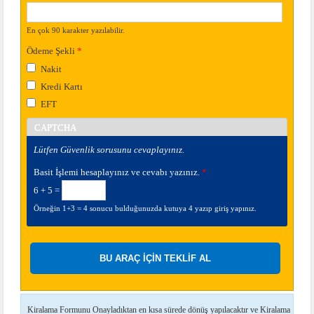
En çok 90 karakter yazılabilir.
Ödeme Şekli
*
Nakit
Kredi Kartı
EFT
CAPTCHA
Lütfen Güvenlik sorusunu cevaplayınız.
Basit İşlemi hesaplayınız ve cevabı yazınız.
*
6 + 5 =
Örneğin 1+3 = 4 sonucu bulduğunuzda kutuya 4 yazıp giriş yapınız.
Kiralama Formunu Onayladıktan en kısa sürede dönüş yapılacaktır ve Kiralama