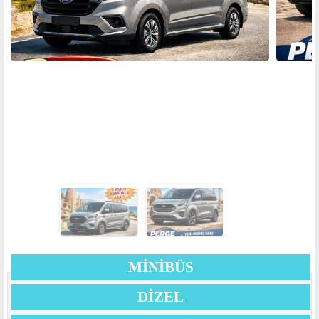
MİNİBÜS
DIZEL