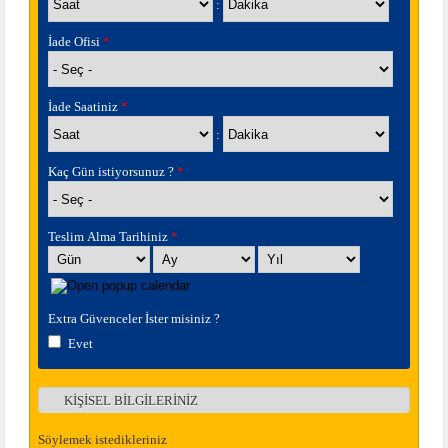
:
İade Ofisi
*
İade Saatiniz
*
Saat
Dakika
:
Kaç Gün istiyorsunuz ?
*
Teslim Alma Tarihiniz
*
Gün
Ay
Yıl
Extra Güvenceler İster misiniz ?
Evet
KİŞİSEL BİLGİLERİNİZ
Göster
Söylemek istedikleriniz