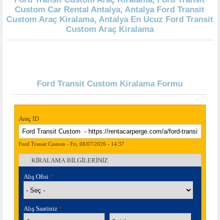
Custom Car Rental Antalya, Antalya Ford Transit
Custom Araç Kiralama, Antalya En Ucuz Ford Transit
Custom Araç Kiralama
Ford Transit Custom Kiralama Formu
Araç ID
Ford Transit Custom - Fri, 08/07/2026 - 14:37
KİRALAMA BİLGİLERİNİZ
Gizle
Alış Ofisi
*
Alış Saatiniz
*
Saat
Dakika