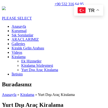
Rent A Car Perge Araç Kiralama |
+90 532 316 64 95
TR
PLEASE SELECT
Anasayfa
Kurumsal
Sık Sorulanlar
ARAÇLARIMIZ
Galleries
Kiralık Gelin Arabası
Videos
Kiralama
Ek Hizmetler
Kiralama Sözleşmesi
Yurt Dışı Araç Kiralama
İletişim
Buradasınız
Anasayfa
»
Kiralama
» Yurt Dışı Araç Kiralama
Yurt Dışı Araç Kiralama