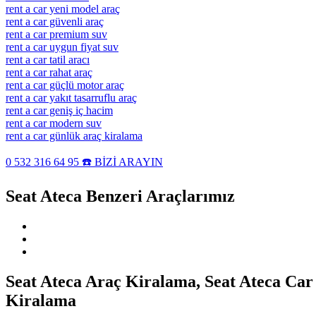
rent a car yeni model araç
rent a car güvenli araç
rent a car premium suv
rent a car uygun fiyat suv
rent a car tatil aracı
rent a car rahat araç
rent a car güçlü motor araç
rent a car yakıt tasarruflu araç
rent a car geniş iç hacim
rent a car modern suv
rent a car günlük araç kiralama
0 532 316 64 95 ☎️ BİZİ ARAYIN
Seat Ateca Benzeri Araçlarımız
Seat Ateca Araç Kiralama, Seat Ateca Car
Kiralama