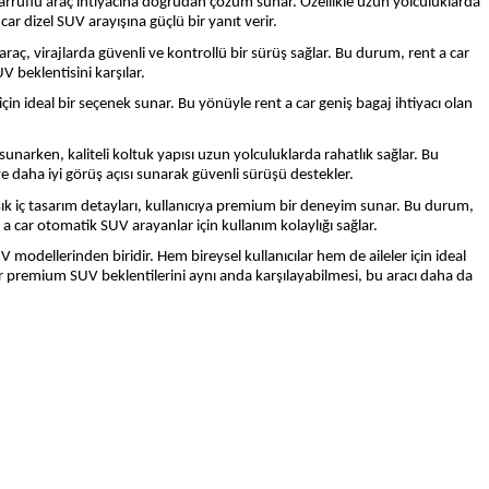
tasarruflu araç ihtiyacına doğrudan çözüm sunar. Özellikle uzun yolculuklarda
ar dizel SUV arayışına güçlü bir yanıt verir.
araç, virajlarda güvenli ve kontrollü bir sürüş sağlar. Bu durum, rent a car
 beklentisini karşılar.
 için ideal bir seçenek sunar. Bu yönüyle rent a car geniş bagaj ihtiyacı olan
narken, kaliteli koltuk yapısı uzun yolculuklarda rahatlık sağlar. Bu
ye daha iyi görüş açısı sunarak güvenli sürüşü destekler.
şık iç tasarım detayları, kullanıcıya premium bir deneyim sunar. Bu durum,
a car otomatik SUV arayanlar için kullanım kolaylığı sağlar.
modellerinden biridir. Hem bireysel kullanıcılar hem de aileler için ideal
ar premium SUV beklentilerini aynı anda karşılayabilmesi, bu aracı daha da