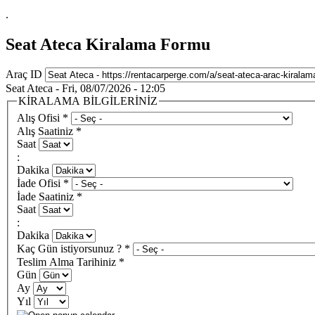
.
Seat Ateca Kiralama Formu
Araç ID
Seat Ateca - Fri, 08/07/2026 - 12:05
KİRALAMA BİLGİLERİNİZ
Alış Ofisi
*
Alış Saatiniz
*
Saat
:
Dakika
İade Ofisi
*
İade Saatiniz
*
Saat
:
Dakika
Kaç Gün istiyorsunuz ?
*
Teslim Alma Tarihiniz
*
Gün
Ay
Yıl