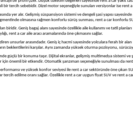
antajlı bir profil çizer. Düşük tüketim değerleri sayesinde rent a car yakıt 
bir tercih sebebidir. Dizel motor seçeneğiyle sunulan versiyonlar ise rent a c
asında yer alır. Gelişmiş süspansiyon sistemi ve dengeli şasi yapısı sayesinde 
segmentinde olmasına rağmen konforlu sürüş sunması, rent a car konforlu SUV
biridir. Geniş bagaj alanı sayesinde özellikle aile kullanımı ve tatil planları
lığı, rent a car aile aracı aramalarında öne çıkmasını sağlar.
en unsurlar arasındadır. Geniş iç hacmi sayesinde yolculara ferah bir alan su
ıcıların beklentilerini karşılar. Aynı zamanda yüksek oturma pozisyonu, sürücü
nde güçlü bir konuma taşır. Dijital ekranlar, gelişmiş multimedya sistemi ve 
r için önemli bir etkendir. Otomatik şanzıman seçeneğiyle sunulması da rent 
rformansı ve yüksek konfor seviyesi ile rent a car sektöründe öne çıkan SUV 
tercih edilme oranı sağlar. Özellikle rent a car uygun fiyat SUV ve rent a c