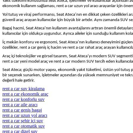
Yakıt tüketimi konusunda Seat Ateca, işletmeler ve kullanıcılar açısından av
ekonomik kullanım sağlaması, rent a car uzun yol aracı arayanlar için önemli 
Yol tutuş ve viraj performansı, Seat Ateca’nın en dikkat çeken özellikleri ar
güvenli araç arayan kullanıcılar için büyük bir artıdır. Aynı zamanda SUV 
Bagaj hacmi, Seat Ateca’nın kullanım avantajlarını artıran önemli detaylardan 
kullanıcılar için oldukça uygundur. Ayrıca aileler için sunduğu kullanım kolay
İç mekân konforu ve ergonomi, Seat Ateca’nın kullanıcı deneyimini güçlendir
özellikler, rent a car geniş iç hacim ve rent a car rahat araç arayan kullan
Araç içi teknolojiler ve görsel tasarım, Seat Ateca’yı modern SUV segmenti
rent a car yeni model araç ve rent a car modern SUV tercih eden kullanıcıla
Seat Ateca; güçlü motor yapısı, ekonomik yakıt tüketimi, üstün yol tutuş pe
bir seçenek sunarken, işletmeler açısından da yüksek memnuniyet ve tekrar 
değerli hale getirir.
rent a car suv kiralama
rent a car ekonomik araç
rent a car konforlu suv
rent a car aile aracı
rent a car geniş bagaj
rent a car uzun yol aracı
rent a car şehir içi suv
rent a car otomatik suv
rent a car dizel suv