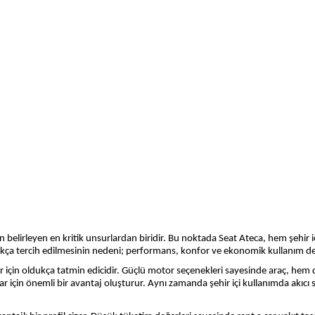
elirleyen en kritik unsurlardan biridir. Bu noktada Seat Ateca, hem şehir iç
e sıkça tercih edilmesinin nedeni; performans, konfor ve ekonomik kullanım de
r için oldukça tatmin edicidir. Güçlü motor seçenekleri sayesinde araç, hem d
ar için önemli bir avantaj oluşturur. Aynı zamanda şehir içi kullanımda akıcı 