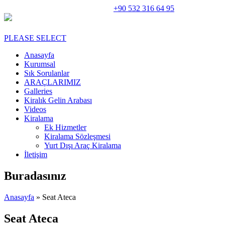
Rent A Car Perge Araç Kiralama |
+90 532 316 64 95
PLEASE SELECT
Anasayfa
Kurumsal
Sık Sorulanlar
ARAÇLARIMIZ
Galleries
Kiralık Gelin Arabası
Videos
Kiralama
Ek Hizmetler
Kiralama Sözleşmesi
Yurt Dışı Araç Kiralama
İletişim
Buradasınız
Anasayfa
» Seat Ateca
Seat Ateca