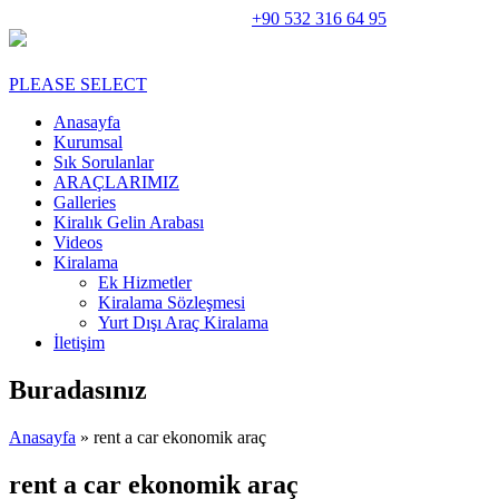
Rent A Car Perge Araç Kiralama |
+90 532 316 64 95
PLEASE SELECT
Anasayfa
Kurumsal
Sık Sorulanlar
ARAÇLARIMIZ
Galleries
Kiralık Gelin Arabası
Videos
Kiralama
Ek Hizmetler
Kiralama Sözleşmesi
Yurt Dışı Araç Kiralama
İletişim
Buradasınız
Anasayfa
» rent a car ekonomik araç
rent a car ekonomik araç