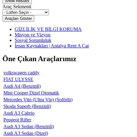
Araç Sekmenti
GİZLİLİK VE BİLGİ KORUMA
Misyon ve Vizyon
Sosyal Sorumluluk
İnsan Kaynakları | Antalya Rent A Car
Öne Çıkan Araçlarımız
volkswagen caddy
FİAT ULYSSE
Audi A4 (Benzinli)
Mini Cooper Dizel Otomatik
Mercedes Vito (Ultra Vip) (Şoförlü)
Skoda Superb (Benzinli)
Audi A3 Cabrio
Peugeot Rifter
Audi A3 Sedan (Benzinli)
Audi A3 Sedan (Dizel)