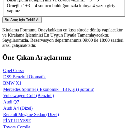
Örneğin 1+3 = 4 sonucu bulduğunuzda kutuya 4 yazıp giriş
yapınız.
Kiralama Formunu Onayladıktan en kısa sürede dönüş yapılacaktır
ve Kiralama İşleminizi En Uygun Fiyatla Tamamlayacaktır.
Saygılarımızla. Rezervasyon departmanımız 09:00 ile 18:00 saatleri
arası çalışmaktadır.
Öne Çıkan Araçlarımız
Opel Corsa
DS9 Benzinli Otomatik
BMW X1
Mercedes Sprinter ( Ekonomik - 13 Kişi) (Şoförlü)
Volkswagen Golf (Benzinli)
Audi Q7
Audi A4 (Dizel)
Renault Megane Sedan (Dizel)
FİAT ULYSSE
Toyota Corolla