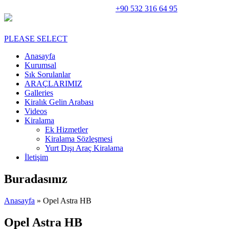
Rent A Car Perge Araç Kiralama |
+90 532 316 64 95
PLEASE SELECT
Anasayfa
Kurumsal
Sık Sorulanlar
ARAÇLARIMIZ
Galleries
Kiralık Gelin Arabası
Videos
Kiralama
Ek Hizmetler
Kiralama Sözleşmesi
Yurt Dışı Araç Kiralama
İletişim
Buradasınız
Anasayfa
» Opel Astra HB
Opel Astra HB