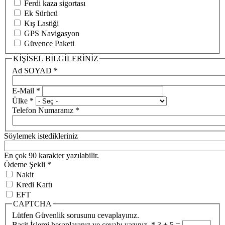
Ferdi kaza sigortası
Ek Sürücü
Kış Lastiği
GPS Navigasyon
Güvence Paketi
KİŞİSEL BİLGİLERİNİZ
Ad SOYAD
*
E-Mail
*
Ülke
*
Telefon Numaranız
*
Söylemek istedikleriniz
En çok 90 karakter yazılabilir.
Ödeme Şekli
*
Nakit
Kredi Kartı
EFT
CAPTCHA
Lütfen Güvenlik sorusunu cevaplayınız.
Basit İşlemi hesaplayınız ve cevabı yazınız.
*
3 + 5 =