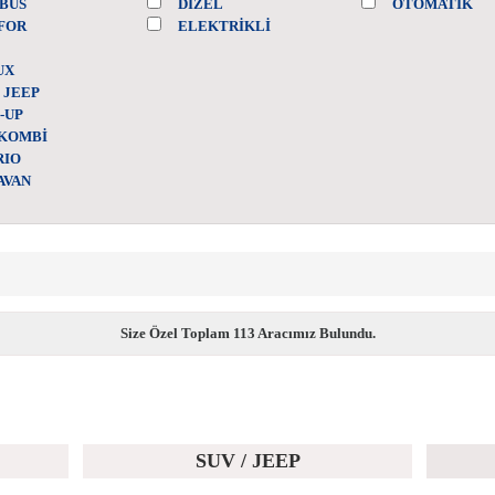
BÜS
DIZEL
OTOMATIK
FOR
ELEKTRIKLI
UX
/ JEEP
-UP
/KOMBİ
RIO
AVAN
Size Özel Toplam 113 Aracımız Bulundu.
SUV / JEEP