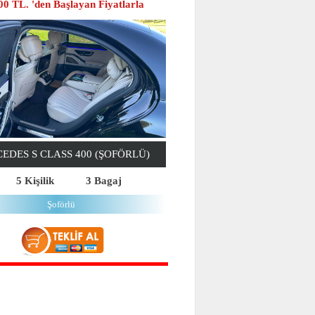
00 TL. 'den Başlayan Fiyatlarla
EDES S CLASS 400 (ŞOFÖRLÜ)
5 Kişilik
3 Bagaj
Şoförlü