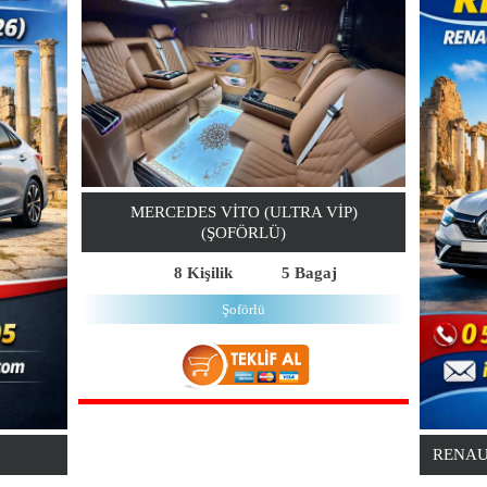
MERCEDES VITO (ULTRA VIP)
(ŞOFÖRLÜ)
8 Kişilik
5 Bagaj
Şoförlü
RENAU