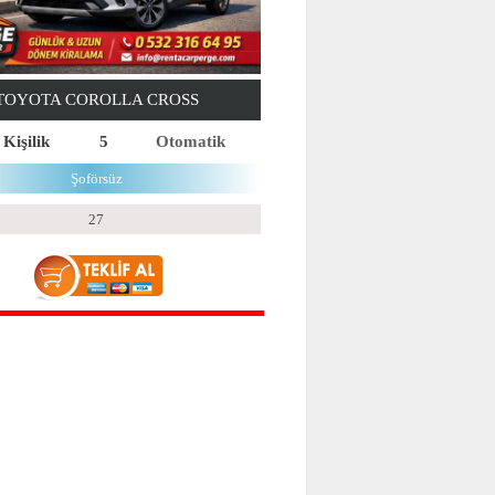
TOYOTA COROLLA CROSS
 Kişilik
5
Otomatik
Şoförsüz
27