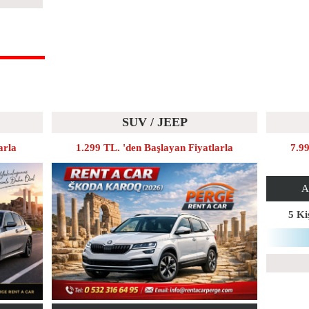
SUV / JEEP
arla
1.299 TL. 'den Başlayan Fiyatlarla
7.99
A
5 Kiş