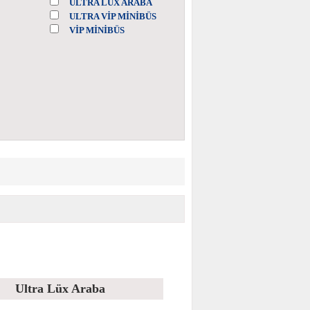
ULTRA LÜX ARABA
ULTRA VİP MİNİBÜS
VİP MİNİBÜS
Ultra Lüx Araba