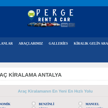
LANLAR
ARAÇLARIMIZ
GALLERIES
KIRALIK GELIN ARA
AÇ KIRALAMA ANTALYA
Araç Kiralamanın En Yeni En Hızlı Yolu
NOMİK
BENZINLI
MANUEL