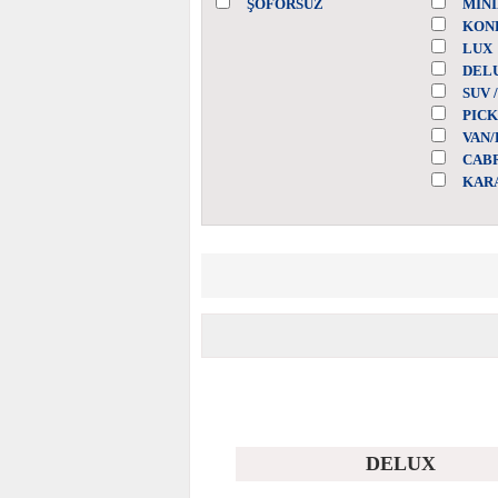
ŞOFÖRSÜZ
MİNİ
KON
LUX
DEL
SUV 
PICK
VAN
CAB
KAR
DELUX