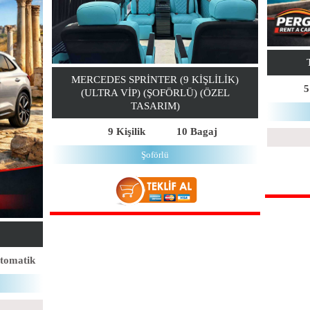
MERCEDES SPRINTER (9 KIŞLILIK)
5
(ULTRA VIP) (ŞOFÖRLÜ) (ÖZEL
TASARIM)
9 Kişilik
10 Bagaj
Şoförlü
tomatik