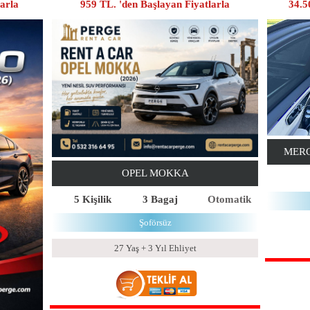
larla
959 TL. 'den Başlayan Fiyatlarla
34.5
MERC
OPEL MOKKA
5 Kişilik
3 Bagaj
Otomatik
Şoförsüz
27 Yaş + 3 Yıl Ehliyet