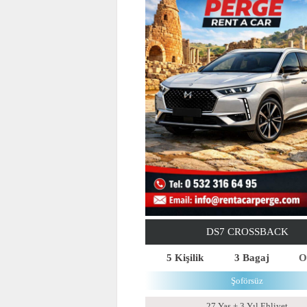
DS7 CROSSBACK
5 Kişilik
3 Bagaj
O
Şoförsüz
27 Yaş + 3 Yıl Ehliyet