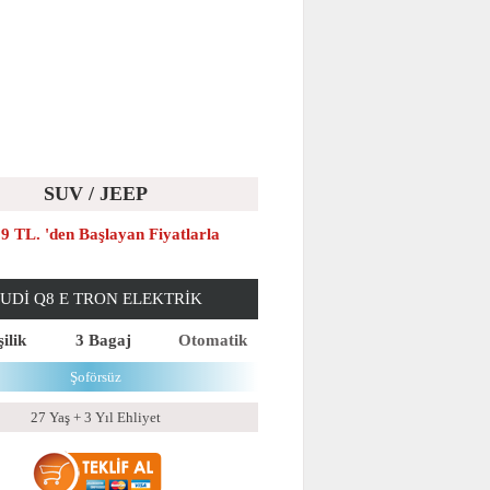
SUV / JEEP
9 TL. 'den Başlayan Fiyatlarla
UDI Q8 E TRON ELEKTRIK
ilik
3 Bagaj
Otomatik
Şoförsüz
27 Yaş + 3 Yıl Ehliyet