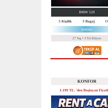
BMW 520
5 Kişilik
3 Bagaj
O
Şoförsüz
27 Yaş + 3 Yıl Ehliyet
KONFOR
1.199 TL. 'den Başlayan Fiyat