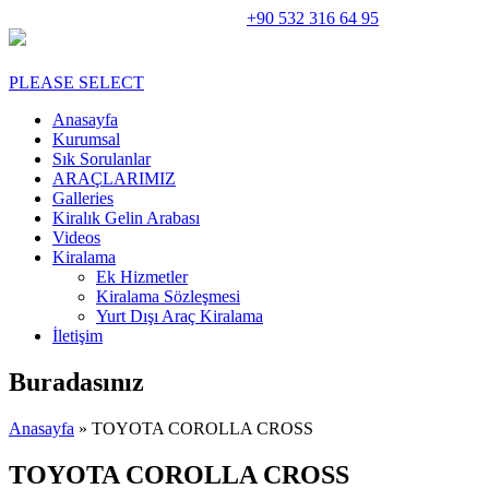
Rent A Car Perge Araç Kiralama |
+90 532 316 64 95
PLEASE SELECT
Anasayfa
Kurumsal
Sık Sorulanlar
ARAÇLARIMIZ
Galleries
Kiralık Gelin Arabası
Videos
Kiralama
Ek Hizmetler
Kiralama Sözleşmesi
Yurt Dışı Araç Kiralama
İletişim
Buradasınız
Anasayfa
» TOYOTA COROLLA CROSS
TOYOTA COROLLA CROSS