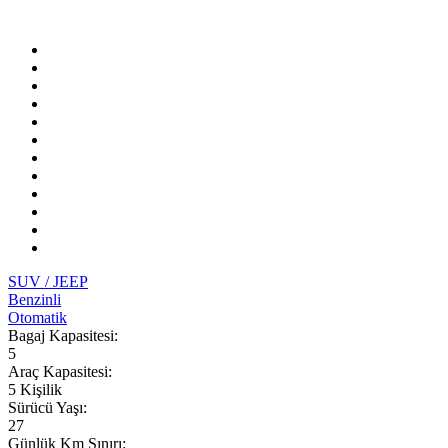
SUV / JEEP
Benzinli
Otomatik
Bagaj Kapasitesi:
5
Araç Kapasitesi:
5 Kişilik
Sürücü Yaşı:
27
Günlük Km Sınırı: