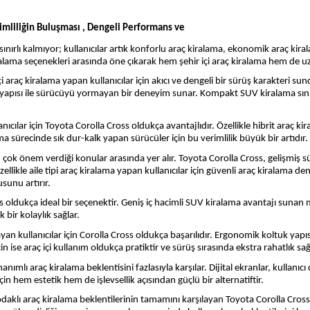
mliliğin Buluşması , Dengeli Performans ve
ınırlı kalmıyor; kullanıcılar artık konforlu araç kiralama, ekonomik araç kiral
lama seçenekleri arasında öne çıkarak hem şehir içi araç kiralama hem de uz
 araç kiralama yapan kullanıcılar için akıcı ve dengeli bir sürüş karakteri su
abil yapısı ile sürücüyü yormayan bir deneyim sunar. Kompakt SUV kiralama
ılar için Toyota Corolla Cross oldukça avantajlıdır. Özellikle hibrit araç ki
ma sürecinde sık dur-kalk yapan sürücüler için bu verimlilik büyük bir artıdır.
en çok önem verdiği konular arasında yer alır. Toyota Corolla Cross, gelişmiş
zellikle aile tipi araç kiralama yapan kullanıcılar için güvenli araç kiralama
sunu artırır.
ross oldukça ideal bir seçenektir. Geniş iç hacimli SUV kiralama avantajı suna
 bir kolaylık sağlar.
yan kullanıcılar için Corolla Cross oldukça başarılıdır. Ergonomik koltuk yap
 ise araç içi kullanım oldukça pratiktir ve sürüş sırasında ekstra rahatlık sağ
nımlı araç kiralama beklentisini fazlasıyla karşılar. Dijital ekranlar, kullanıcı
n hem estetik hem de işlevsellik açısından güçlü bir alternatiftir.
odaklı araç kiralama beklentilerinin tamamını karşılayan Toyota Corolla Cros