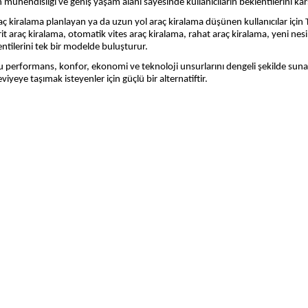
ühendisliği ve geniş yaşam alanı sayesinde kullanıcıların beklentilerini kar
 kiralama planlayan ya da uzun yol araç kiralama düşünen kullanıcılar için Toy
 araç kiralama, otomatik vites araç kiralama, rahat araç kiralama, yeni nes
ntilerini tek bir modelde buluşturur.
ğu performans, konfor, ekonomi ve teknoloji unsurlarını dengeli şekilde suna
yeye taşımak isteyenler için güçlü bir alternatiftir.