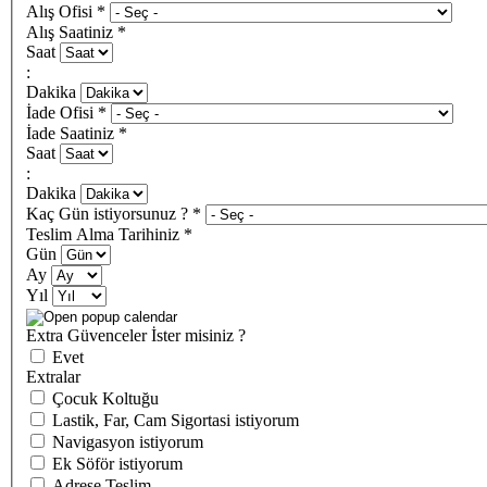
Alış Ofisi
*
Alış Saatiniz
*
Saat
:
Dakika
İade Ofisi
*
İade Saatiniz
*
Saat
:
Dakika
Kaç Gün istiyorsunuz ?
*
Teslim Alma Tarihiniz
*
Gün
Ay
Yıl
Extra Güvenceler İster misiniz ?
Evet
Extralar
Çocuk Koltuğu
Lastik, Far, Cam Sigortasi istiyorum
Navigasyon istiyorum
Ek Söför istiyorum
Adrese Teslim