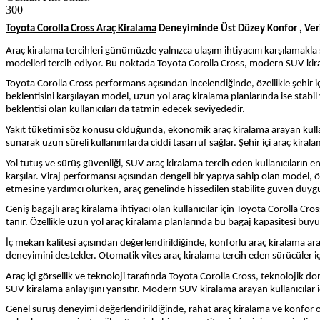
300
Toyota Corolla Cross Araç Kiralama
Deneyiminde Üst Düzey Konfor , Veri
Araç kiralama tercihleri günümüzde yalnızca ulaşım ihtiyacını karşılamakla s
modelleri tercih ediyor. Bu noktada Toyota Corolla Cross, modern SUV kira
Toyota Corolla Cross performans açısından incelendiğinde, özellikle şehir içi
beklentisini karşılayan model, uzun yol araç kiralama planlarında ise st
beklentisi olan kullanıcıları da tatmin edecek seviyededir.
Yakıt tüketimi söz konusu olduğunda, ekonomik araç kiralama arayan kullanıc
sunarak uzun süreli kullanımlarda ciddi tasarruf sağlar. Şehir içi araç kirala
Yol tutuş ve sürüş güvenliği, SUV araç kiralama tercih eden kullanıcıların 
karşılar. Viraj performansı açısından dengeli bir yapıya sahip olan model, ö
etmesine yardımcı olurken, araç genelinde hissedilen stabilite güven duygu
Geniş bagajlı araç kiralama ihtiyacı olan kullanıcılar için Toyota Corolla C
tanır. Özellikle uzun yol araç kiralama planlarında bu bagaj kapasitesi büyük
İç mekan kalitesi açısından değerlendirildiğinde, konforlu araç kiralama ara
deneyimini destekler. Otomatik vites araç kiralama tercih eden sürücüler için
Araç içi görsellik ve teknoloji tarafında Toyota Corolla Cross, teknolojik dona
SUV kiralama anlayışını yansıtır. Modern SUV kiralama arayan kullanıcılar içi
Genel sürüş deneyimi değerlendirildiğinde, rahat araç kiralama ve konfor 