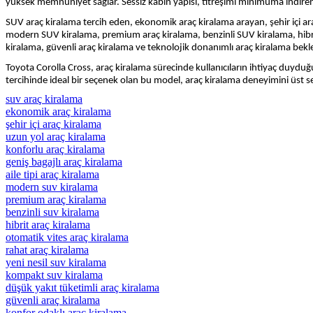
yüksek memnuniyet sağlar. Sessiz kabin yapısı, titreşimi minimuma indiren m
SUV araç kiralama tercih eden, ekonomik araç kiralama arayan, şehir içi araç
modern SUV kiralama, premium araç kiralama, benzinli SUV kiralama, hibrit
kiralama, güvenli araç kiralama ve teknolojik donanımlı araç kiralama bekle
Toyota Corolla Cross, araç kiralama sürecinde kullanıcıların ihtiyaç duydu
tercihinde ideal bir seçenek olan bu model, araç kiralama deneyimini üst sevi
suv araç kiralama
ekonomik araç kiralama
şehir içi araç kiralama
uzun yol araç kiralama
konforlu araç kiralama
geniş bagajlı araç kiralama
aile tipi araç kiralama
modern suv kiralama
premium araç kiralama
benzinli suv kiralama
hibrit araç kiralama
otomatik vites araç kiralama
rahat araç kiralama
yeni nesil suv kiralama
kompakt suv kiralama
düşük yakıt tüketimli araç kiralama
güvenli araç kiralama
konfor odaklı araç kiralama