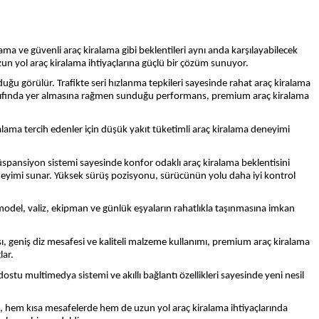
ama ve güvenli araç kiralama gibi beklentileri aynı anda karşılayabilecek
un yol araç kiralama ihtiyaçlarına güçlü bir çözüm sunuyor.
nduğu görülür. Trafikte seri hızlanma tepkileri sayesinde rahat araç kiralama
 sınıfında yer almasına rağmen sunduğu performans, premium araç kiralama
ralama tercih edenler için düşük yakıt tüketimli araç kiralama deneyimi
 süspansiyon sistemi sayesinde konfor odaklı araç kiralama beklentisini
 deneyimi sunar. Yüksek sürüş pozisyonu, sürücünün yolu daha iyi kontrol
n model, valiz, ekipman ve günlük eşyaların rahatlıkla taşınmasına imkan
ısı, geniş diz mesafesi ve kaliteli malzeme kullanımı, premium araç kiralama
lar.
 dostu multimedya sistemi ve akıllı bağlantı özellikleri sayesinde yeni nesil
s, hem kısa mesafelerde hem de uzun yol araç kiralama ihtiyaçlarında