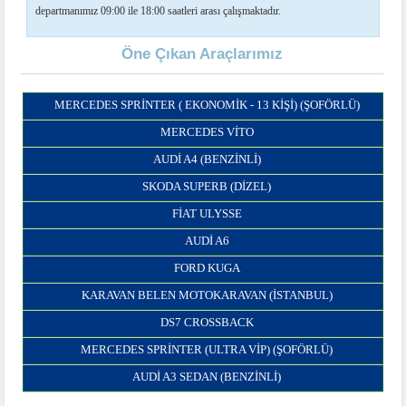
departmanımız 09:00 ile 18:00 saatleri arası çalışmaktadır.
Öne Çıkan Araçlarımız
MERCEDES SPRINTER ( EKONOMIK - 13 KIŞI) (ŞOFÖRLÜ)
MERCEDES VITO
AUDI A4 (BENZINLI)
SKODA SUPERB (DIZEL)
FİAT ULYSSE
AUDI A6
FORD KUGA
KARAVAN BELEN MOTOKARAVAN (İSTANBUL)
DS7 CROSSBACK
MERCEDES SPRINTER (ULTRA VIP) (ŞOFÖRLÜ)
AUDI A3 SEDAN (BENZINLI)