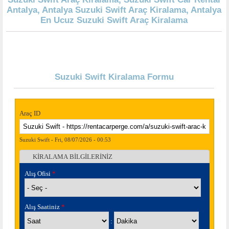
Antalya, Antalya Suzuki Swift Araç Kiralama, Antalya
En Ucuz Suzuki Swift Araç Kiralama
Suzuki Swift Kiralama Formu
Araç ID
Suzuki Swift - Fri, 08/07/2026 - 00:53
KİRALAMA BİLGİLERİNİZ
Gizle
Alış Ofisi
*
Alış Saatiniz
*
Saat
Dakika
: