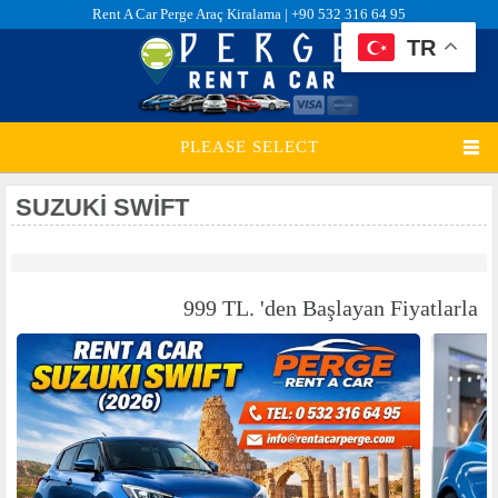
Rent A Car Perge Araç Kiralama |
+90 532 316 64 95
TR
PLEASE SELECT
SUZUKI SWIFT
999 TL. 'den Başlayan Fiyatlarla