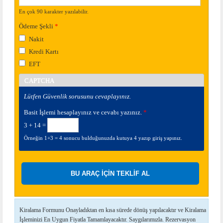
En çok 90 karakter yazılabilir.
Ödeme Şekli
*
Nakit
Kredi Kartı
EFT
CAPTCHA
Lütfen Güvenlik sorusunu cevaplayınız.
Basit İşlemi hesaplayınız ve cevabı yazınız.
*
3 + 14 =
Örneğin 1+3 = 4 sonucu bulduğunuzda kutuya 4 yazıp giriş yapınız.
Kiralama Formunu Onayladıktan en kısa sürede dönüş yapılacaktır ve Kiralama
İşleminizi En Uygun Fiyatla Tamamlayacaktır. Saygılarımızla. Rezervasyon