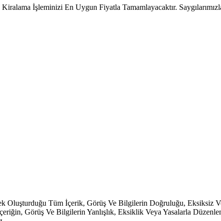
Kiralama İşleminizi En Uygun Fiyatla Tamamlayacaktır. Saygılarımızla.
erek Oluşturduğu Tüm İçerik, Görüş Ve Bilgilerin Doğruluğu, Eksiksiz
u İçeriğin, Görüş Ve Bilgilerin Yanlışlık, Eksiklik Veya Yasalarla Düzen
z.