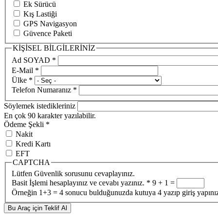
Ek Sürücü
Kış Lastiği
GPS Navigasyon
Güvence Paketi
KİŞİSEL BİLGİLERİNİZ
Ad SOYAD
*
E-Mail
*
Ülke
*
Telefon Numaranız
*
Söylemek istedikleriniz
En çok 90 karakter yazılabilir.
Ödeme Şekli
*
Nakit
Kredi Kartı
EFT
CAPTCHA
Lütfen Güvenlik sorusunu cevaplayınız.
Basit İşlemi hesaplayınız ve cevabı yazınız.
*
9 + 1 =
Örneğin 1+3 = 4 sonucu bulduğunuzda kutuya 4 yazıp giriş yapını