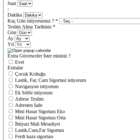
Saat
:
Dakika
Kaç Gün istiyorsunuz ?
*
Teslim Alma Tarihiniz
*
Gün
Ay
Yıl
Extra Güvenceler İster misiniz ?
Evet
Extralar
Çocuk Koltuğu
Lastik, Far, Cam Sigortasi istiyorum
Navigasyon istiyorum
Ek Söför istiyorum
Adrese Teslim
Adresten İade
Mini Hasar Sigortası Eko
Mini Hasar Sigortası Orta
İhtiyari Mali Mesuliyet
Lastik,Cam,Far Sigortası
Ferdi kaza sigortası