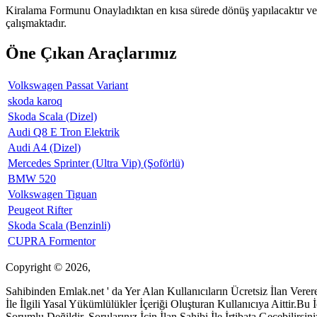
Kiralama Formunu Onayladıktan en kısa sürede dönüş yapılacaktır ve 
çalışmaktadır.
Öne Çıkan Araçlarımız
Volkswagen Passat Variant
skoda karoq
Skoda Scala (Dizel)
Audi Q8 E Tron Elektrik
Audi A4 (Dizel)
Mercedes Sprinter (Ultra Vip) (Şoförlü)
BMW 520
Volkswagen Tiguan
Peugeot Rifter
Skoda Scala (Benzinli)
CUPRA Formentor
Copyright © 2026,
Sahibinden Emlak.net ' da Yer Alan Kullanıcıların Ücretsiz İlan Ver
İle İlgili Yasal Yükümlülükler İçeriği Oluşturan Kullanıcıya Aittir.B
Sorumlu Değildir. Sorularınız İçin İlan Sahibi İle İrtibata Geçebilirsini