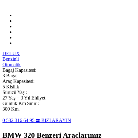
DELUX
Benzinli
Otomatik
Bagaj Kapasitesi:
3 Bagaj
Araç Kapasitesi:
5 Kişilik
Sürücü Yaşı:
27 Yaş + 3 Yıl Ehliyet
Günlük Km Sınırı:
300 Km.
0 532 316 64 95 ☎️ BİZİ ARAYIN
BMW 320 Benzeri Araçlarımız