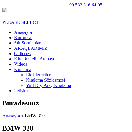
Rent A Car Perge Araç Kiralama |
+90 532 316 64 95
PLEASE SELECT
Anasayfa
Kurumsal
Sık Sorulanlar
ARAÇLARIMIZ
Galleries
Kiralık Gelin Arabası
Videos
Kiralama
Ek Hizmetler
Kiralama Sözleşmesi
Yurt Dışı Araç Kiralama
İletişim
Buradasınız
Anasayfa
» BMW 320
BMW 320