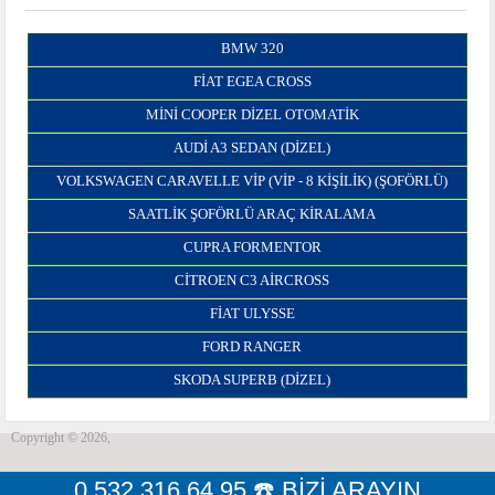
BMW 320
FIAT EGEA CROSS
MINI COOPER DIZEL OTOMATIK
AUDI A3 SEDAN (DIZEL)
VOLKSWAGEN CARAVELLE VİP (VİP - 8 KİŞİLİK) (ŞOFÖRLÜ)
SAATLİK ŞOFÖRLÜ ARAÇ KİRALAMA
CUPRA FORMENTOR
CITROEN C3 AIRCROSS
FİAT ULYSSE
FORD RANGER
SKODA SUPERB (DIZEL)
Copyright © 2026,
0 532 316 64 95 ☎️ BİZİ ARAYIN