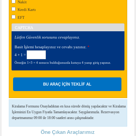
Nakit
Kredi Kartı
EFT
CAPTCHA
Lütfen Güvenlik sorusunu cevaplayınız.
Basit İşlemi hesaplayınız ve cevabı yazınız.
*
4 + 1 =
Örneğin 1+3 = 4 sonucu bulduğunuzda kutuya 4 yazıp giriş yapınız.
Kiralama Formunu Onayladıktan en kısa sürede dönüş yapılacaktır ve Kiralama
İşleminizi En Uygun Fiyatla Tamamlayacaktır. Saygılarımızla. Rezervasyon
departmanımız 09:00 ile 18:00 saatleri arası çalışmaktadır.
Öne Çıkan Araçlarımız