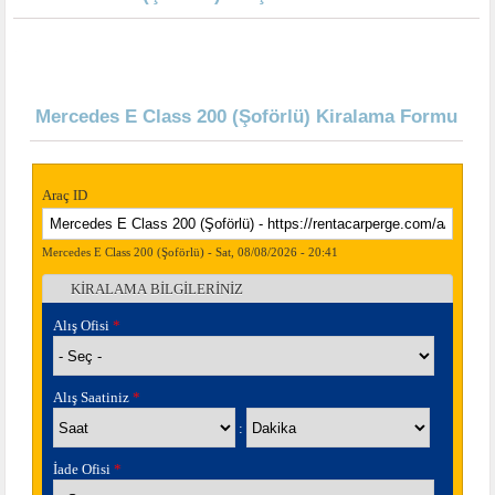
Mercedes E Class 200 (Şoförlü) Kiralama Formu
Araç ID
Mercedes E Class 200 (Şoförlü) - Sat, 08/08/2026 - 20:41
KİRALAMA BİLGİLERİNİZ
Gizle
Alış Ofisi
*
Alış Saatiniz
*
Saat
Dakika
:
İade Ofisi
*