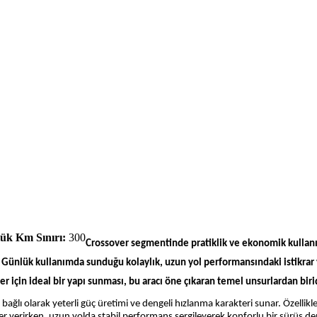
ük Km Sınırı:
300
Crossover segmentinde pratiklik ve ekonomik kullanım
ir. Günlük kullanımda sunduğu kolaylık, uzun yol performansındaki istikrar
er için ideal bir yapı sunması, bu aracı öne çıkaran temel unsurlardan birid
lı olarak yeterli güç üretimi ve dengeli hızlanma karakteri sunar. Özellikle şe
r verirken, uzun yolda stabil performans sergileyerek konforlu bir sürüş den