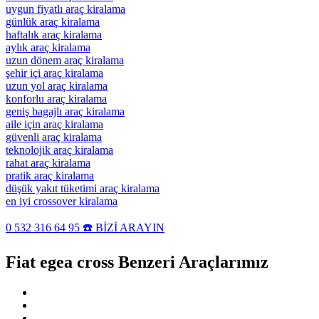
uygun fiyatlı araç kiralama
günlük araç kiralama
haftalık araç kiralama
aylık araç kiralama
uzun dönem araç kiralama
şehir içi araç kiralama
uzun yol araç kiralama
konforlu araç kiralama
geniş bagajlı araç kiralama
aile için araç kiralama
güvenli araç kiralama
teknolojik araç kiralama
rahat araç kiralama
pratik araç kiralama
düşük yakıt tüketimi araç kiralama
en iyi crossover kiralama
0 532 316 64 95 ☎️ BİZİ ARAYIN
Fiat egea cross Benzeri Araçlarımız