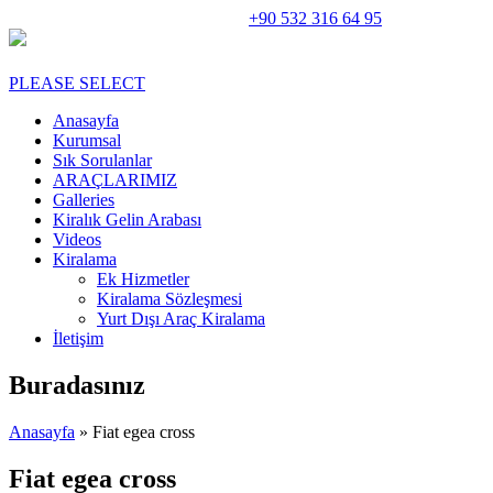
Rent A Car Perge Araç Kiralama |
+90 532 316 64 95
PLEASE SELECT
Anasayfa
Kurumsal
Sık Sorulanlar
ARAÇLARIMIZ
Galleries
Kiralık Gelin Arabası
Videos
Kiralama
Ek Hizmetler
Kiralama Sözleşmesi
Yurt Dışı Araç Kiralama
İletişim
Buradasınız
Anasayfa
» Fiat egea cross
Fiat egea cross