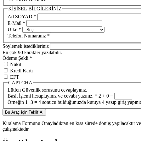
KİŞİSEL BİLGİLERİNİZ
Ad SOYAD
*
E-Mail
*
Ülke
*
Telefon Numaranız
*
Söylemek istedikleriniz
En çok 90 karakter yazılabilir.
Ödeme Şekli
*
Nakit
Kredi Kartı
EFT
CAPTCHA
Lütfen Güvenlik sorusunu cevaplayınız.
Basit İşlemi hesaplayınız ve cevabı yazınız.
*
2 + 0 =
Örneğin 1+3 = 4 sonucu bulduğunuzda kutuya 4 yazıp giriş yapını
Kiralama Formunu Onayladıktan en kısa sürede dönüş yapılacaktır ve 
çalışmaktadır.