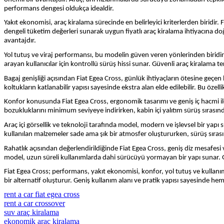
performans dengesi oldukça idealdir.
Yakıt ekonomisi, araç kiralama sürecinde en belirleyici kriterlerden biridir.
dengeli tüketim değerleri sunarak uygun fiyatlı araç kiralama ihtiyacına d
avantajdır.
Yol tutuş ve viraj performansı, bu modelin güven veren yönlerinden biridir.
arayan kullanıcılar için kontrollü sürüş hissi sunar. Güvenli araç kiralama 
Bagaj genişliği açısından Fiat Egea Cross, günlük ihtiyaçların ötesine geçen 
koltukların katlanabilir yapısı sayesinde ekstra alan elde edilebilir. Bu özelli
Konfor konusunda Fiat Egea Cross, ergonomik tasarımı ve geniş iç hacmi ile
bozukluklarını minimum seviyeye indirirken, kabin içi yalıtım sürüş sırasında
Araç içi görsellik ve teknoloji tarafında model, modern ve işlevsel bir yapı
kullanılan malzemeler sade ama şık bir atmosfer oluştururken, sürüş sırası
Rahatlık açısından değerlendirildiğinde Fiat Egea Cross, geniş diz mesafesi v
model, uzun süreli kullanımlarda dahi sürücüyü yormayan bir yapı sunar. Gün
Fiat Egea Cross; performans, yakıt ekonomisi, konfor, yol tutuş ve kullanım
bir alternatif oluşturur. Geniş kullanım alanı ve pratik yapısı sayesinde hem 
rent a car fiat egea cross
rent a car crossover
suv araç kiralama
ekonomik araç kiralama