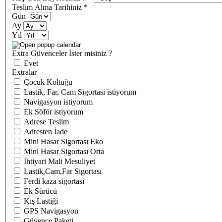
Teslim Alma Tarihiniz
*
Gün
Ay
Yıl
Extra Güvenceler İster misiniz ?
Evet
Extralar
Çocuk Koltuğu
Lastik, Far, Cam Sigortasi istiyorum
Navigasyon istiyorum
Ek Söför istiyorum
Adrese Teslim
Adresten İade
Mini Hasar Sigortası Eko
Mini Hasar Sigortası Orta
İhtiyari Mali Mesuliyet
Lastik,Cam,Far Sigortası
Ferdi kaza sigortası
Ek Sürücü
Kış Lastiği
GPS Navigasyon
Güvence Paketi