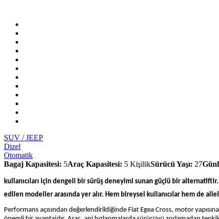
SUV / JEEP
Dizel
Otomatik
Bagaj Kapasitesi:
5
Araç Kapasitesi:
5 Kişilik
Sürücü Yaşı:
27
Günl
kullanıcıları için dengeli bir sürüş deneyimi sunan güçlü bir alternatift
edilen modeller arasında yer alır. Hem bireysel kullanıcılar hem de ailel
Performans açısından değerlendirildiğinde Fiat Egea Cross, motor yapısına bağ
önemli bir avantajdır. Araç, ani hızlanmalarda sürücüyü zorlamadan tepkile