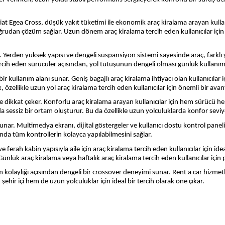
 Fiat Egea Cross, düşük yakıt tüketimi ile ekonomik araç kiralama arayan kullan
oğrudan çözüm sağlar. Uzun dönem araç kiralama tercih eden kullanıcılar için
 Yerden yüksek yapısı ve dengeli süspansiyon sistemi sayesinde araç, farklı y
tercih eden sürücüler açısından, yol tutuşunun dengeli olması günlük kullanım
bir kullanım alanı sunar. Geniş bagajlı araç kiralama ihtiyacı olan kullanıcıla
k, özellikle uzun yol araç kiralama tercih eden kullanıcılar için önemli bir avan
 dikkat çeker. Konforlu araç kiralama arayan kullanıcılar için hem sürücü h
 sessiz bir ortam oluşturur. Bu da özellikle uzun yolculuklarda konfor seviyes
 sunar. Multimedya ekranı, dijital göstergeler ve kullanıcı dostu kontrol pane
nda tüm kontrollerin kolayca yapılabilmesini sağlar.
e ferah kabin yapısıyla aile için araç kiralama tercih eden kullanıcılar için id
lük araç kiralama veya haftalık araç kiralama tercih eden kullanıcılar için p
 kolaylığı açısından dengeli bir crossover deneyimi sunar. Rent a car hizmetl
şehir içi hem de uzun yolculuklar için ideal bir tercih olarak öne çıkar.