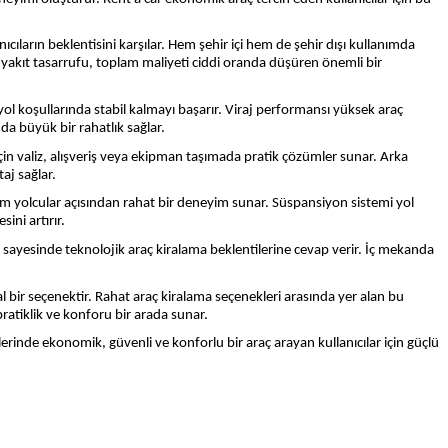
ıcıların beklentisini karşılar. Hem şehir içi hem de şehir dışı kullanımda
 yakıt tasarrufu, toplam maliyeti ciddi oranda düşüren önemli bir
ol koşullarında stabil kalmayı başarır. Viraj performansı yüksek araç
da büyük bir rahatlık sağlar.
r için valiz, alışveriş veya ekipman taşımada pratik çözümler sunar. Arka
taj sağlar.
em yolcular açısından rahat bir deneyim sunar. Süspansiyon sistemi yol
ini artırır.
li sayesinde teknolojik araç kiralama beklentilerine cevap verir. İç mekanda
eal bir seçenektir. Rahat araç kiralama seçenekleri arasında yer alan bu
ratiklik ve konforu bir arada sunar.
erinde ekonomik, güvenli ve konforlu bir araç arayan kullanıcılar için güçlü