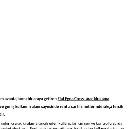
 avantajlarını bir araya getiren
Fiat Egea Cross, araç kiralama
 ve geniş kullanım alanı sayesinde rent a car hizmetlerinde sıkça tercih
ir.
hir içi araç kiralama tercih eden kullanıcılar için seri ve kontrollü sürüş
eyimi oluşturur. Rent a car ekonomik araç tercih eden kullanıcılar için bu