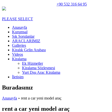
Rent A Car Perge Araç Kiralama |
+90 532 316 64 95
PLEASE SELECT
Anasayfa
Kurumsal
Sık Sorulanlar
ARAÇLARIMIZ
Galleries
Kiralık Gelin Arabası
Videos
Kiralama
Ek Hizmetler
Kiralama Sözleşmesi
Yurt Dışı Araç Kiralama
İletişim
Buradasınız
Anasayfa
» rent a car yeni model araç
rent a car yeni model araç