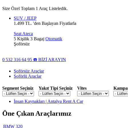
Size Özel Toplam 1 Araç Listeledik.
SUV / JEEP
1.499 TL. 'den Başlayan Fiyatlarla
Seat Ateca
5 Kişilik
3 Bagaj
Otomatik
Şoförsüz
0 532 316 64 95 ☎️ BİZİ ARAYIN
Şoförsüz Araçlar
Şoförlü Araçlar
Segment Seçiniz
Yakıt Tipi Seçiniz
Vites
Kampa
İnsan Kaynakları | Antalya Rent A Car
Öne Çıkan Araçlarımız
BMW 320