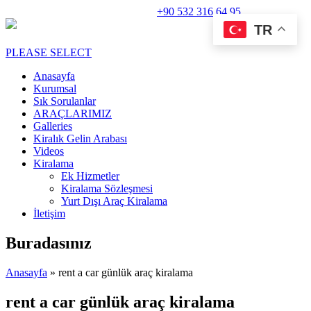
Rent A Car Perge Araç Kiralama |
+90 532 316 64 95
TR
PLEASE SELECT
Anasayfa
Kurumsal
Sık Sorulanlar
ARAÇLARIMIZ
Galleries
Kiralık Gelin Arabası
Videos
Kiralama
Ek Hizmetler
Kiralama Sözleşmesi
Yurt Dışı Araç Kiralama
İletişim
Buradasınız
Anasayfa
» rent a car günlük araç kiralama
rent a car günlük araç kiralama