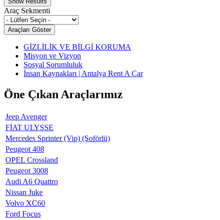
Araç Sekmenti
GİZLİLİK VE BİLGİ KORUMA
Misyon ve Vizyon
Sosyal Sorumluluk
İnsan Kaynakları | Antalya Rent A Car
Öne Çıkan Araçlarımız
Jeep Avenger
FİAT ULYSSE
Mercedes Sprinter (Vip) (Şoförlü)
Peugeot 408
OPEL Crossland
Peugeot 3008
Audi A6 Quattro
Nissan Juke
Volvo XC60
Ford Focus