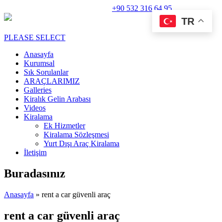
Rent A Car Perge Araç Kiralama |
+90 532 316 64 95
TR
PLEASE SELECT
Anasayfa
Kurumsal
Sık Sorulanlar
ARAÇLARIMIZ
Galleries
Kiralık Gelin Arabası
Videos
Kiralama
Ek Hizmetler
Kiralama Sözleşmesi
Yurt Dışı Araç Kiralama
İletişim
Buradasınız
Anasayfa
» rent a car güvenli araç
rent a car güvenli araç