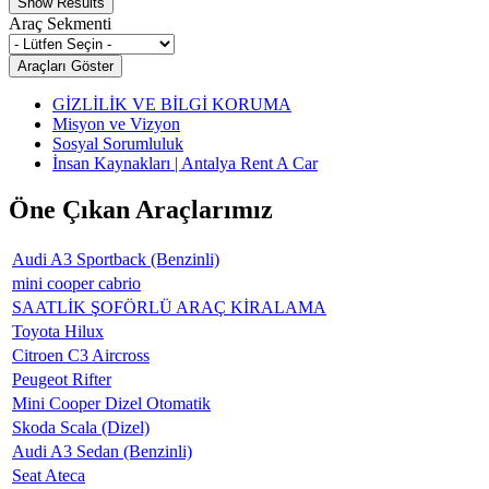
Araç Sekmenti
GİZLİLİK VE BİLGİ KORUMA
Misyon ve Vizyon
Sosyal Sorumluluk
İnsan Kaynakları | Antalya Rent A Car
Öne Çıkan Araçlarımız
Audi A3 Sportback (Benzinli)
mini cooper cabrio
SAATLİK ŞOFÖRLÜ ARAÇ KİRALAMA
Toyota Hilux
Citroen C3 Aircross
Peugeot Rifter
Mini Cooper Dizel Otomatik
Skoda Scala (Dizel)
Audi A3 Sedan (Benzinli)
Seat Ateca