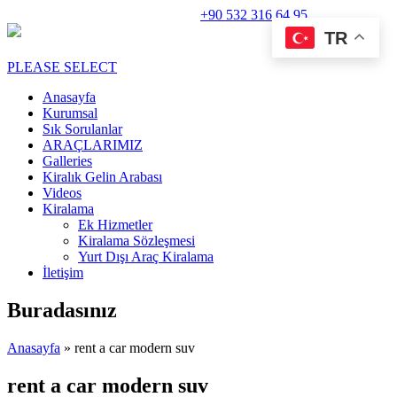
Rent A Car Perge Araç Kiralama |
+90 532 316 64 95
TR
PLEASE SELECT
Anasayfa
Kurumsal
Sık Sorulanlar
ARAÇLARIMIZ
Galleries
Kiralık Gelin Arabası
Videos
Kiralama
Ek Hizmetler
Kiralama Sözleşmesi
Yurt Dışı Araç Kiralama
İletişim
Buradasınız
Anasayfa
» rent a car modern suv
rent a car modern suv