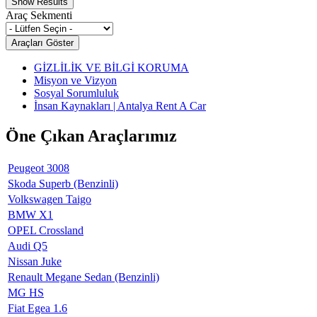
Araç Sekmenti
GİZLİLİK VE BİLGİ KORUMA
Misyon ve Vizyon
Sosyal Sorumluluk
İnsan Kaynakları | Antalya Rent A Car
Öne Çıkan Araçlarımız
Peugeot 3008
Skoda Superb (Benzinli)
Volkswagen Taigo
BMW X1
OPEL Crossland
Audi Q5
Nissan Juke
Renault Megane Sedan (Benzinli)
MG HS
Fiat Egea 1.6